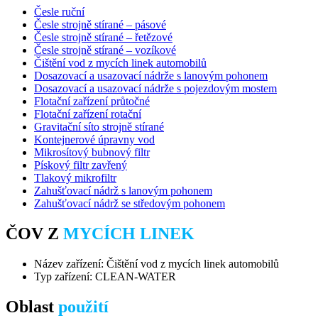
Česle ruční
Česle strojně stírané – pásové
Česle strojně stírané – řetězové
Česle strojně stírané – vozíkové
Čištění vod z mycích linek automobilů
Dosazovací a usazovací nádrže s lanovým pohonem
Dosazovací a usazovací nádrže s pojezdovým mostem
Flotační zařízení průtočné
Flotační zařízení rotační
Gravitační síto strojně stírané
Kontejnerové úpravny vod
Mikrosítový bubnový filtr
Pískový filtr zavřený
Tlakový mikrofiltr
Zahušťovací nádrž s lanovým pohonem
Zahušťovací nádrž se středovým pohonem
ČOV Z
MYCÍCH LINEK
Název zařízení: Čištění vod z mycích linek automobilů
Typ zařízení: CLEAN-WATER
Oblast
použití