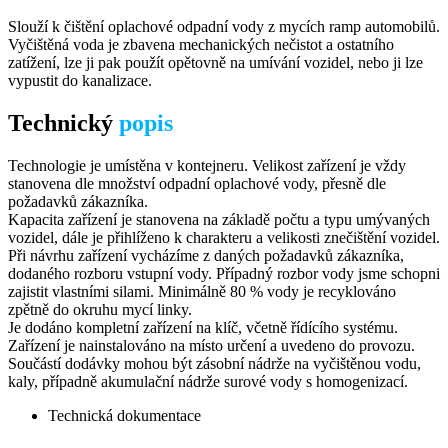
Slouží k čištění oplachové odpadní vody z mycích ramp automobilů.
Vyčištěná voda je zbavena mechanických nečistot a ostatního
zatížení, lze ji pak použít opětovně na umívání vozidel, nebo ji lze
vypustit do kanalizace.
Technický
popis
Technologie je umístěna v kontejneru. Velikost zařízení je vždy
stanovena dle množství odpadní oplachové vody, přesně dle
požadavků zákazníka.
Kapacita zařízení je stanovena na základě počtu a typu umývaných
vozidel, dále je přihlíženo k charakteru a velikosti znečištění vozidel.
Při návrhu zařízení vycházíme z daných požadavků zákazníka,
dodaného rozboru vstupní vody. Případný rozbor vody jsme schopni
zajistit vlastními silami. Minimálně 80 % vody je recyklováno
zpětně do okruhu mycí linky.
Je dodáno kompletní zařízení na klíč, včetně řídícího systému.
Zařízení je nainstalováno na místo určení a uvedeno do provozu.
Součástí dodávky mohou být zásobní nádrže na vyčištěnou vodu,
kaly, případně akumulační nádrže surové vody s homogenizací.
Technická dokumentace