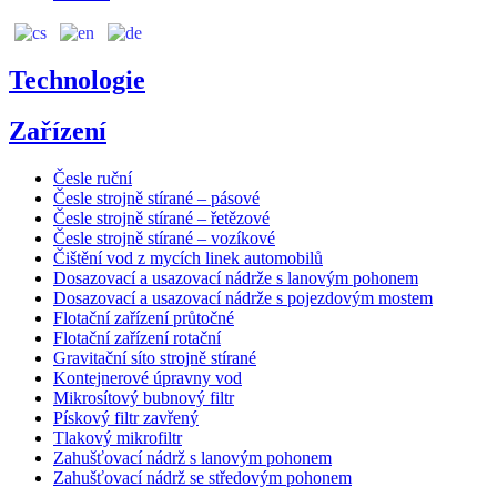
Technologie
Zařízení
Česle ruční
Česle strojně stírané – pásové
Česle strojně stírané – řetězové
Česle strojně stírané – vozíkové
Čištění vod z mycích linek automobilů
Dosazovací a usazovací nádrže s lanovým pohonem
Dosazovací a usazovací nádrže s pojezdovým mostem
Flotační zařízení průtočné
Flotační zařízení rotační
Gravitační síto strojně stírané
Kontejnerové úpravny vod
Mikrosítový bubnový filtr
Pískový filtr zavřený
Tlakový mikrofiltr
Zahušťovací nádrž s lanovým pohonem
Zahušťovací nádrž se středovým pohonem