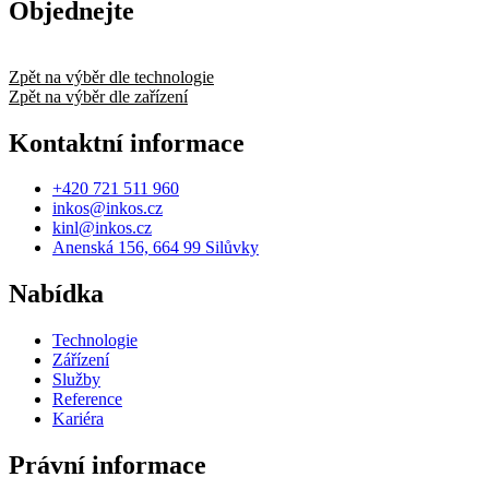
Objednejte
Zpět na výběr dle technologie
Zpět na výběr dle zařízení
Kontaktní informace
+420 721 511 960
inkos@inkos.cz
kinl@inkos.cz
Anenská 156, 664 99 Silůvky
Nabídka
Technologie
Zářízení
Služby
Reference
Kariéra
Právní informace