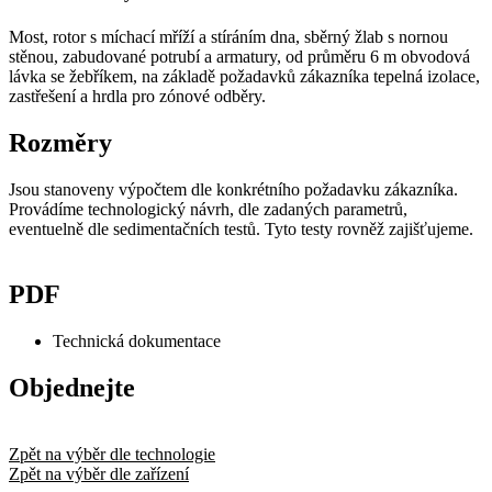
Most, rotor s míchací mříží a stíráním dna, sběrný žlab s nornou
stěnou, zabudované potrubí a armatury, od průměru 6 m obvodová
lávka se žebříkem, na základě požadavků zákazníka tepelná izolace,
zastřešení a hrdla pro zónové odběry.
Rozměry
Jsou stanoveny výpočtem dle konkrétního požadavku zákazníka.
Provádíme technologický návrh, dle zadaných parametrů,
eventuelně dle sedimentačních testů. Tyto testy rovněž zajišťujeme.
PDF
Technická dokumentace
Objednejte
Zpět na výběr dle technologie
Zpět na výběr dle zařízení