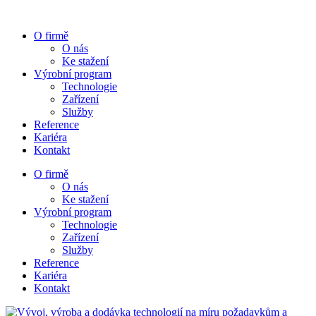
Skip
to
O firmě
content
O nás
Ke stažení
Výrobní program
Technologie
Zařízení
Služby
Reference
Kariéra
Kontakt
O firmě
O nás
Ke stažení
Výrobní program
Technologie
Zařízení
Služby
Reference
Kariéra
Kontakt