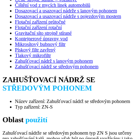
Čištění vod z mycích linek automobilů
Dosazovací a usazovací nádrže s lanovým pohonem
Dosazovací a usazovací nádrže s pojezdovým mostem
Flotační zařízení průtočné
Flotační zařízení rotační
Gravitační síto strojně stírané
Kontejnerové úpravny vod
Mikrosítový bubnový filtr
Pískový filtr zavřený
Tlakový mikrofiltr
Zahušťovací nádrž s lanovým pohonem
Zahušťovací nádrž se středovým pohonem
ZAHUŠŤOVACÍ NÁDRŽ SE
STŘEDOVÝM POHONEM
Název zařízení: Zahušťovací nádrž se středovým pohonem
Typ zařízení: ZN-S
Oblast
použití
Zahušťovací nádrže se středovým pohonem typ ZN S jsou určeny
pro zahušťování kalů, mohou však být po úpravě využívány i jako