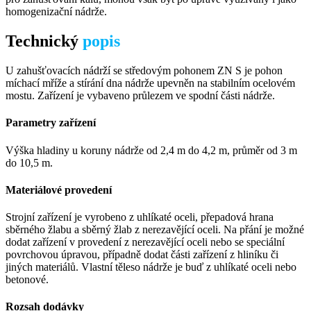
homogenizační nádrže.
Technický
popis
U zahušťovacích nádrží se středovým pohonem ZN S je pohon
míchací mříže a stírání dna nádrže upevněn na stabilním ocelovém
mostu. Zařízení je vybaveno průlezem ve spodní části nádrže.
Parametry zařízení
Výška hladiny u koruny nádrže od 2,4 m do 4,2 m, průměr od 3 m
do 10,5 m.
Materiálové provedení
Strojní zařízení je vyrobeno z uhlíkaté oceli, přepadová hrana
sběrného žlabu a sběrný žlab z nerezavějící oceli. Na přání je možné
dodat zařízení v provedení z nerezavějící oceli nebo se speciální
povrchovou úpravou, případně dodat části zařízení z hliníku či
jiných materiálů. Vlastní těleso nádrže je buď z uhlíkaté oceli nebo
betonové.
Rozsah dodávky