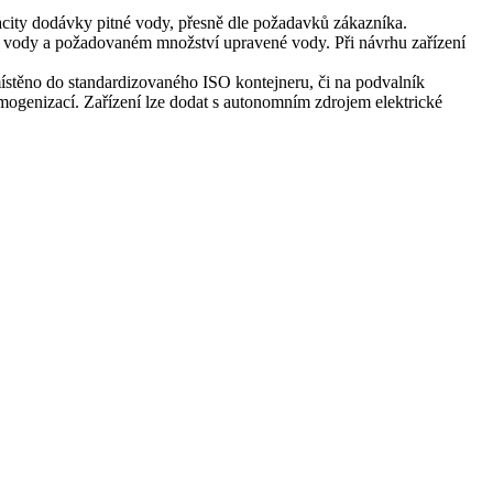
pacity dodávky pitné vody, přesně dle požadavků zákazníka.
upní vody a požadovaném množství upravené vody. Při návrhu zařízení
místěno do standardizovaného ISO kontejneru, či na podvalník
mogenizací. Zařízení lze dodat s autonomním zdrojem elektrické