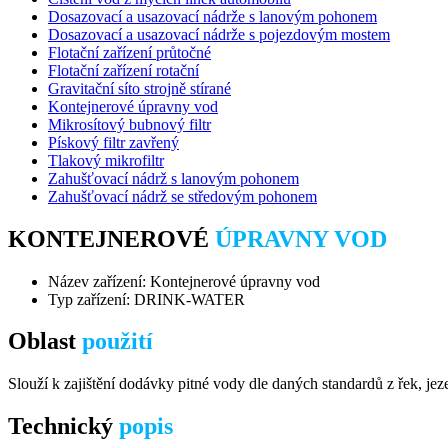
Dosazovací a usazovací nádrže s lanovým pohonem
Dosazovací a usazovací nádrže s pojezdovým mostem
Flotační zařízení průtočné
Flotační zařízení rotační
Gravitační síto strojně stírané
Kontejnerové úpravny vod
Mikrosítový bubnový filtr
Pískový filtr zavřený
Tlakový mikrofiltr
Zahušťovací nádrž s lanovým pohonem
Zahušťovací nádrž se středovým pohonem
KONTEJNEROVÉ
ÚPRAVNY VOD
Název zařízení: Kontejnerové úpravny vod
Typ zařízení: DRINK-WATER
Oblast
použití
Slouží k zajištění dodávky pitné vody dle daných standardů z řek, jez
Technický
popis