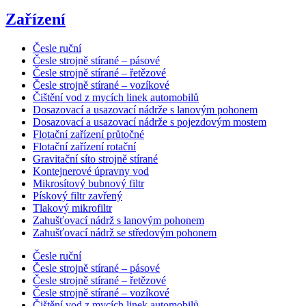
Zařízení
Česle ruční
Česle strojně stírané – pásové
Česle strojně stírané – řetězové
Česle strojně stírané – vozíkové
Čištění vod z mycích linek automobilů
Dosazovací a usazovací nádrže s lanovým pohonem
Dosazovací a usazovací nádrže s pojezdovým mostem
Flotační zařízení průtočné
Flotační zařízení rotační
Gravitační síto strojně stírané
Kontejnerové úpravny vod
Mikrosítový bubnový filtr
Pískový filtr zavřený
Tlakový mikrofiltr
Zahušťovací nádrž s lanovým pohonem
Zahušťovací nádrž se středovým pohonem
Česle ruční
Česle strojně stírané – pásové
Česle strojně stírané – řetězové
Česle strojně stírané – vozíkové
Čištění vod z mycích linek automobilů