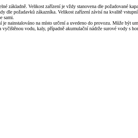
telné základně. Velikost zařízení je vždy stanovena dle požadované ka
 vždy dle požadavků zákazníka. Velikost zařízení závisí na kvalitě vst
e sami.
ení je nainstalováno na místo určení a uvedeno do provozu. Může být u
a vyčištěnou vodu, kaly, případně akumulační nádrže surové vody s ho