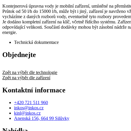
Kontejnerová úpravna vody je mobilní zařízení, umístěné na přemísti
Průtok od 50 l/h do 15000 l/h, může být i jiný, zařízení je navrženo
vycházíme z daných rozborů vody, eventuelně tyto rozbory provedem
Je dodáno kompletní zařízení na klíč, včetně řídícího systému. Zaříz
odpovídající velikosti. Součástí dodávky mohou být zásobní nádrže n
energie.
Technická dokumentace
Objednejte
Zpět na výběr dle technologie
Zpět na výběr dle zařízení
Kontaktní informace
+420 721 511 960
inkos@inkos.cz
kinl@inkos.cz
Anenská 156, 664 99 Silůvky
Nabídka