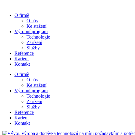
Skip
to
O firmě
content
O nás
Ke stažení
Výrobní program
Technologie
Zařízení
Služby
Reference
Kariéra
Kontakt
O firmě
O nás
Ke stažení
Výrobní program
Technologie
Zařízení
Služby
Reference
Kariéra
Kontakt